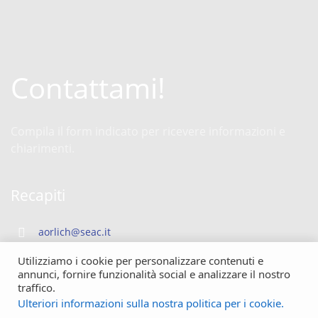
Contattami!
Compila il form indicato per ricevere informazioni e
chiarimenti.
Recapiti
aorlich@seac.it
Utilizziamo i cookie per personalizzare contenuti e
+39 3491243150
annunci, fornire funzionalità social e analizzare il nostro
traffico.
Ulteriori informazioni sulla nostra politica per i cookie.