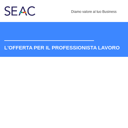
Diamo valore al tuo Business
L'OFFERTA PER IL PROFESSIONISTA LAVORO
IL NUOVO SISTEMA
INTELLIGENTE
DI AGGIORNAMENTO
PROFESSIONALE