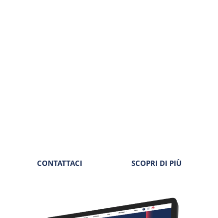
Tutto il cuore dell’editoria Seac, in un unico posto.
Informative, schede operative, riviste periodiche,
approfondimenti, documenti correlati. La disciplina della
normativa lavoro a portata di clic.
Autorevolezza
Completezza
Tempestività
Sicurezza
CONTATTACI
SCOPRI DI PIÙ